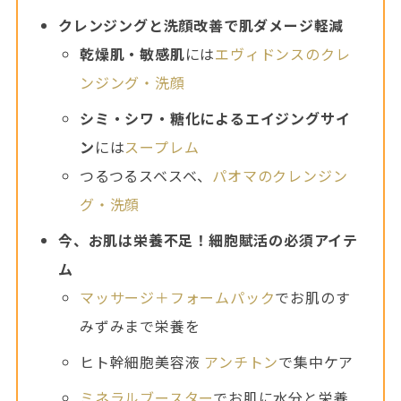
クレンジングと洗顔改善で肌ダメージ軽減
乾燥肌・敏感肌
には
エヴィドンスのクレ
ンジング・洗顔
シミ・シワ・糖化によるエイジングサイ
ン
には
スープレム
つるつるスベスベ、
パオマのクレンジン
グ・洗顔
今、お肌は栄養不足！細胞賦活の必須アイテ
ム
マッサージ＋フォームパック
でお肌のす
みずみまで栄養を
ヒト幹細胞美容液
アンチトン
で集中ケア
ミネラルブースター
でお肌に水分と栄養