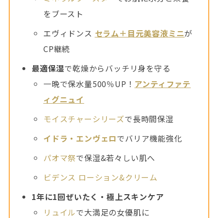
をブースト
エヴィドンス
セラム＋目元美容液ミニ
が
CP継続
最適保湿
で乾燥からバッチリ身を守る
一晩で保水量500％UP！
アンティファテ
ィグニュイ
モイスチャーシリーズ
で長時間保湿
イドラ・エンヴェロ
でバリア機能強化
パオマ祭
で保湿&若々しい肌へ
ビデンス ローション&クリーム
1年に1回ぜいたく・極上スキンケア
リュイル
で大満足の女優肌に