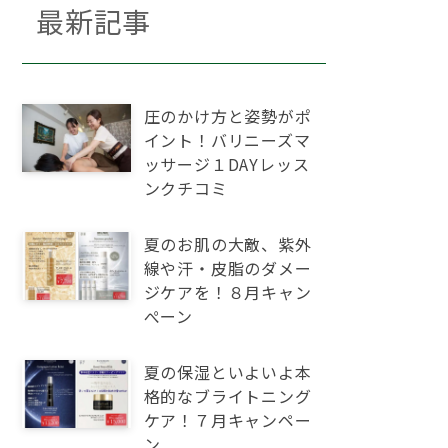
最新記事
圧のかけ方と姿勢がポ
イント！バリニーズマ
ッサージ１DAYレッス
ンクチコミ
夏のお肌の大敵、紫外
線や汗・皮脂のダメー
ジケアを！８月キャン
ぺーン
夏の保湿といよいよ本
格的なブライトニング
ケア！７月キャンペー
ン