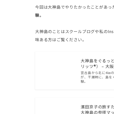
今回は大神島でやりたかったことがあっ
験。
大神島のことはスクールブログや私のIns
味ある方はご覧ください。
大神島をぐるっと一周
リッツ®） – 大
宮古島から北に4㎞
が、干潮時に、島を
験。
濱田京子の旅すたぐ
大神島の参拝マッ