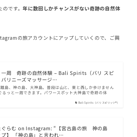
たのです。
年に数回しかチャンスがない奇跡の自然体
tagramの旅アカウントにアップしていくので、ご興
 奇跡の自然体験 – Bali Spirits（バリ スピ
阪 バリニーズマッサージ…
の離島、神の島、大神島。普段は山と、東と西しか歩けません
ぐるっと一周できます。パワースポット大神島で奇跡の体
Bali Spirits（バリ スピリッツ®）
らむ on Instagram: “【宮古島の旅 神の島
プ】 「神の島」と言われ…