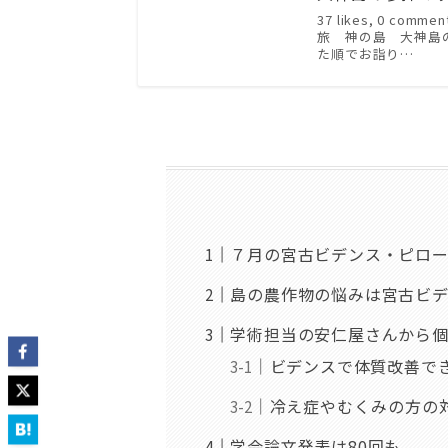
37 likes, 0 comme
旅 神の島 大神島
た順でお詣り…
７月の宮古ビデンス・ピロ
島の農作物の悩みは宮古ビ
学術担当の安仁屋さんから
ビデンスで体質改善で
冷え症やむくみの方の
学会論文発表は80回も