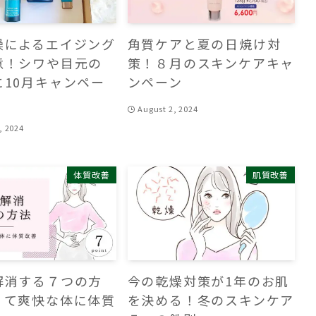
燥によるエイジング
角質ケアと夏の日焼け対
意！シワや目元の
策！８月のスキンケアキャ
に10月キャンペー
ンペーン
August 2, 2024
, 2024
体質改善
肌質改善
解消する７つの方
今の乾燥対策が1年のお肌
くて爽快な体に体質
を決める！冬のスキンケア