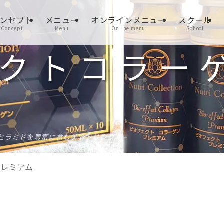
ンセプト
メニュー
オンラインメニュー
スクール
Concept
Menu
Online menu
School
クトコラー
セラミドを豊富に含む美容ドリンク。 –
プレミアム