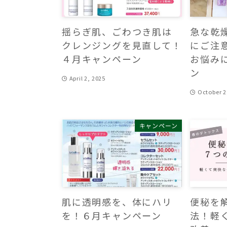
揺らぎ肌、ごわつき肌は
急な乾
クレンジングを見直して！
にご注
４月キャンペーン
お悩み
ン
April 2, 2025
October 2
キャンペーン
肌に透明感を、体にハリ
便秘を
を！６月キャンペーン
法！軽