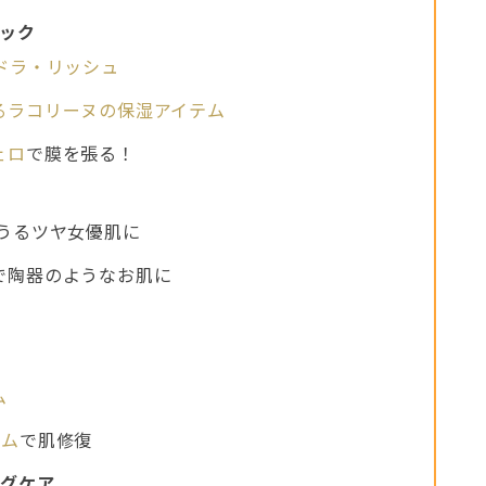
ック
ドラ・リッシュ
るラコリーヌの保湿アイテム
ェロ
で膜を張る！
うるツヤ女優肌に
で陶器のようなお肌に
ム
ーム
で肌修復
ングケア