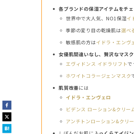
各ブランドの保湿アイテムをチェ
世界中で大人気、NO1保湿
イ
季節の変り目の乾燥肌は
選べ
敏感肌の方は
イドラ・エンヴ
女優肌間違いなし、贅沢なマスク
エヴィドンス イドラリフト
で
ホワイトコラージェンマスク
肌質改善
には
イドラ・エンヴェロ
ビデンス ローション&クリー
アンチトンローション&クリ
しぼんだお肌に
ふっくらエイジ