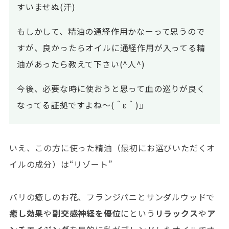
すいませぬ(汗)
もしかして、精油の通経作用かなーって思うので
すが、良かったらオイルに通経作用が入ってる精
油があったら教えて下さい(^人^)
今後、必要な時に使おうと思って血の巡りが良く
なってる証拠ですよね～(＾ε＾)』
いえ、この方に使った精油（最初にお選びいただくオ
イルの成分）は“リゾート”
バリの癒しのお花、フランジパニとサンダルウッドで
癒し効果
や
副交感神経を優位
にという
リラックス
や
ア