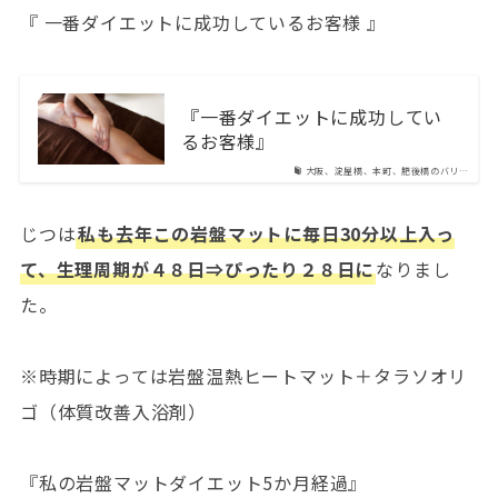
『 一番ダイエットに成功しているお客様 』
『一番ダイエットに成功してい
るお客様』
大阪、淀屋橋、本町、肥後橋のバリ…
じつは
私も去年この岩盤マットに毎日30分以上入っ
て、生理周期が４８日⇒ぴったり２８日に
なりまし
た。
※時期によっては岩盤温熱ヒートマット＋タラソオリ
ゴ（体質改善入浴剤）
『私の岩盤マットダイエット5か月経過』