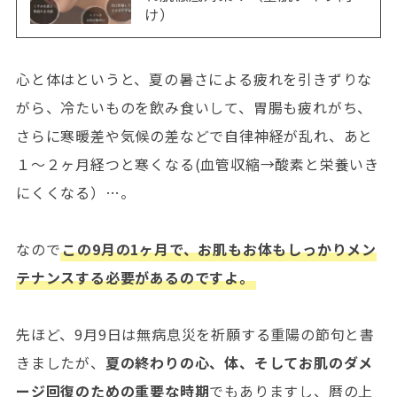
け）
心と体はというと、夏の暑さによる疲れを引きずりな
がら、冷たいものを飲み食いして、胃腸も疲れがち、
さらに寒暖差や気候の差などで自律神経が乱れ、あと
１～２ヶ月経つと寒くなる(血管収縮→酸素と栄養いき
にくくなる）…。
なので
この9月の1ヶ月で、お肌もお体もしっかりメン
テナンスする必要があるのですよ。
先ほど、9月9日は無病息災を祈願する重陽の節句と書
きましたが、
夏の終わりの心、体、そしてお肌のダメ
ージ回復のための重要な時期
でもありますし、暦の上