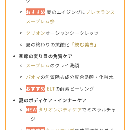
ク
おすすめ
夏のエイジングに
プレセランス
スープレム祭
タリオン
オーシャンシークレッツ
夏の終わりの抗酸化
「飲む美白」
季節の変り目の角質ケア
スープレム
のクレイ洗顔
パオマ
の角質除去成分配合洗顔・化粧水
おすすめ
ELT
の酵素ピーリング
夏のボディケア・インナーケア
NEW
タリオンボディケア
でミネラルチャ
ージ