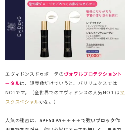
エヴィドンスドゥボーテの
ヴォワルプロテクショント
ータル
は、販売数だけでいうと、バリリュクスでは
NO1です。（全世界でのエヴィドンスの人気NO１は
マ
スクスペシャル
かな。）
人気の秘密は、
SPF50 PA＋＋＋＋で強いブロック作
用を持ちながら、使い心地はとっても優しく、まるで