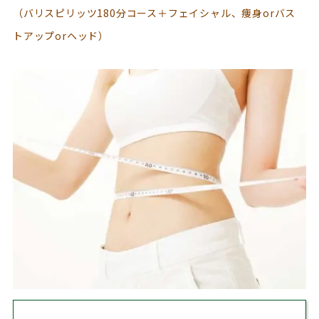
（バリスピリッツ180分コース＋フェイシャル、痩身
orバス
トアップorヘッド
）