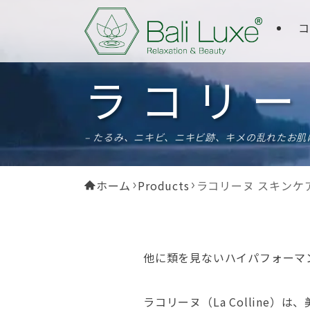
コ
ラコリー
– たるみ、ニキビ、ニキビ跡、キメの乱れたお肌
ホーム
Products
ラコリーヌ スキンケ
他に類を見ないハイパフォーマ
ラコリーヌ（La Collin