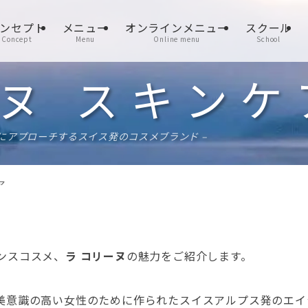
ンセプト
メニュー
オンラインメニュー
スクール
Concept
Menu
Online menu
School
ヌ スキンケ
にアプローチするスイス発のコスメブランド –
ア
ンスコスメ、
ラ コリーヌ
の魅力をご紹介します。
e）は、美意識の高い女性のために作られたスイスアルプス発のエ