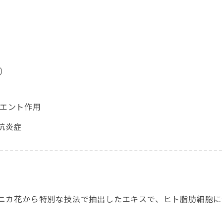
）
エント作用
抗炎症
ニカ花から特別な技法で抽出したエキスで、ヒト脂肪細胞に