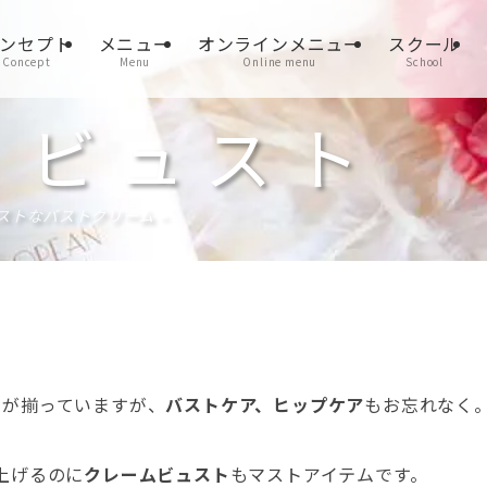
ンセプト
メニュー
オンラインメニュー
スクール
Concept
Menu
Online menu
School
 ビュスト
ストなバストクリーム –
ケアが揃っていますが、
バストケア、ヒップケア
もお忘れなく
上げるのに
クレームビュスト
もマストアイテムです。